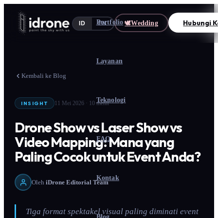
Hubungi 
Portfolio
🕊
Wedding
ID
EN
Layanan
Kembali ke Blog
Teknologi
11 Mei 2026
· 10 menit
INSIGHT
Drone Show vs Laser Show vs
Video Mapping: Mana yang
FAQ
Paling Cocok untuk Event Anda?
Kontak
Oleh
iDrone Editorial Team
Tiga format spektakel visual paling diminati event
Blog