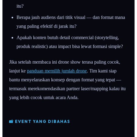
itu?
Berapa jauh audiens dari titik visual — dan format mana
yang paling efektif di jarak itu?
Apakah konten butuh detail commercial (storytelling,
produk realistic) atau impact bisa lewat formasi simple?
Jika setelah membaca ini drone show terasa paling cocok,
lanjut ke
panduan memilih jumlah drone
. Tim kami siap
bantu menyelaraskan konsep dengan format yang tepat —
termasuk merekomendasikan partner laser/mapping kalau itu
yang lebih cocok untuk acara Anda.
📸 EVENT YANG DIBAHAS
Djakarta Warehouse Project 2024
Geely Brand Launch Indonesia
PUBG Mobile 8th Anniversary - MURI Record Show 1500 Drones