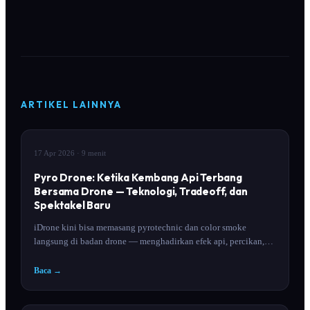
ARTIKEL LAINNYA
INSIGHT
17 Apr 2026
· 9 menit
Pyro Drone: Ketika Kembang Api Terbang
Bersama Drone — Teknologi, Tradeoff, dan
Spektakel Baru
iDrone kini bisa memasang pyrotechnic dan color smoke
langsung di badan drone — menghadirkan efek api, percikan,
dan asap berwarna yang terbang dan berformasi di udara. Tapi
ada tradeoff penting yang perlu Anda ketahui sebelum
Baca →
memesannya.