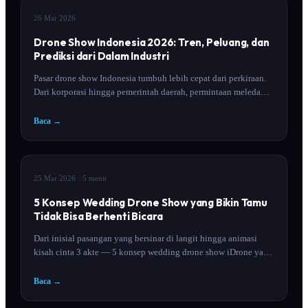
INSIGHT
26 Mar 2026
Drone Show Indonesia 2026: Tren, Peluang, dan
Prediksi dari Dalam Industri
Pasar drone show Indonesia tumbuh lebih cepat dari perkiraan.
Dari korporasi hingga pemerintah daerah, permintaan meledak
— tapi siapa yang benar-benar siap melayaninya? Baca outlook
lengkap iDrone untuk 2026.
Baca →
INSIGHT
25 Mar 2026
· 5 menit
5 Konsep Wedding Drone Show yang Bikin Tamu
Tidak Bisa Berhenti Bicara
Dari inisial pasangan yang bersinar di langit hingga animasi
kisah cinta 3 akte — 5 konsep wedding drone show iDrone yang
akan menginspirasi rencana pernikahanmu.
Baca →